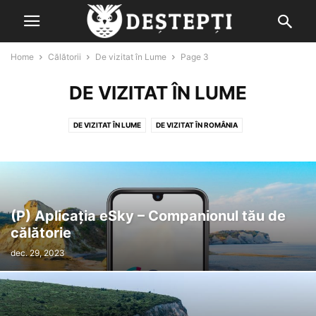
Home
Călătorii
De vizitat în Lume
Page 3
DE VIZITAT ÎN LUME
DE VIZITAT ÎN LUME
DE VIZITAT ÎN ROMÂNIA
OBIECTIVE TURISTICE DIN LUME
OBIECTIVE TURISTICE DIN ROMÂNIA
(P) Aplicația eSky – Companionul tău de
călătorie
dec. 29, 2023